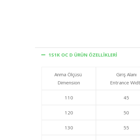
1S1K OC D ÜRÜN ÖZELLİKLERİ
Anma Ölçüsü
Giriş Alanı
Dimension
Entrance Wid
110
45
120
50
130
55
PANO 2S2K-OC-K