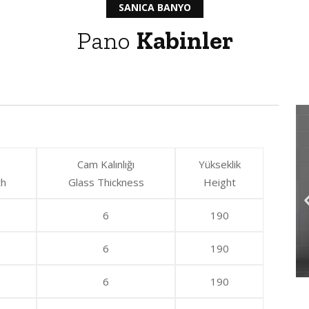
SANICA BANYO
Pano
Kabinler
Cam Kalınlığı
Yükseklik
th
Glass Thickness
Height
6
190
6
190
6
190
PANO 1S1K OC-D