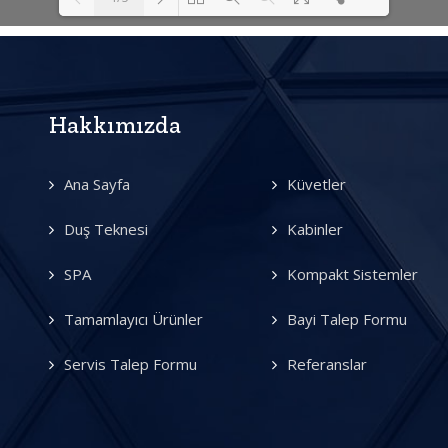
Please wait while flipbook is
DearFlip: Loading PDF 100% ...
loading. For more related info,
FAQs and issues please refer to
Hakkımızda
DearFlip WordPress Flipbook
Plugin Help
documentation.
Ana Sayfa
Küvetler
Duş Teknesi
Kabinler
SPA
Kompakt Sistemler
Tamamlayıcı Ürünler
Bayi Talep Formu
Servis Talep Formu
Referanslar